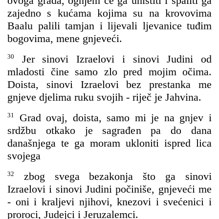
ovoga grada, ognjem će ga uništiti i spaliti ga
zajedno s kućama kojima su na krovovima
Baalu palili tamjan i lijevali ljevanice tuđim
bogovima, mene gnjeveći.
30
Jer sinovi Izraelovi i sinovi Judini od
mladosti čine samo zlo pred mojim očima.
Doista, sinovi Izraelovi bez prestanka me
gnjeve djelima ruku svojih - riječ je Jahvina.
31
Grad ovaj, doista, samo mi je na gnjev i
srdžbu otkako je sagrađen pa do dana
današnjega te ga moram ukloniti ispred lica
svojega
32
zbog svega bezakonja što ga sinovi
Izraelovi i sinovi Judini počiniše, gnjeveći me
- oni i kraljevi njihovi, knezovi i svećenici i
proroci, Judejci i Jeruzalemci.