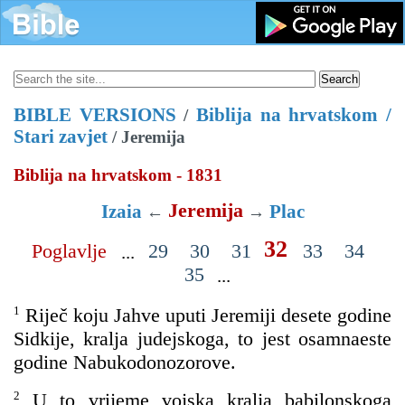
BIBLE VERSIONS
Biblija na hrvatskom /
/
Stari zavjet
/ Jeremija
Biblija na hrvatskom - 1831
Jeremija
Izaia
Plac
←
→
32
Poglavlje
29
30
31
33
34
...
35
...
1
Riječ koju Jahve uputi Jeremiji desete godine
Sidkije, kralja judejskoga, to jest osamnaeste
godine Nabukodonozorove.
2
U to vrijeme vojska kralja babilonskoga