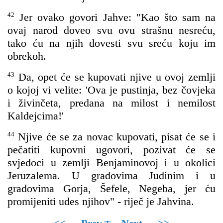
42
Jer ovako govori Jahve: "Kao što sam na
ovaj narod doveo svu ovu strašnu nesreću,
tako ću na njih dovesti svu sreću koju im
obrekoh.
43
Da, opet će se kupovati njive u ovoj zemlji
o kojoj vi velite: 'Ova je pustinja, bez čovjeka
i živinčeta, predana na milost i nemilost
Kaldejcima!'
44
Njive će se za novac kupovati, pisat će se i
pečatiti kupovni ugovori, pozivat će se
svjedoci u zemlji Benjaminovoj i u okolici
Jeruzalema. U gradovima Judinim i u
gradovima Gorja, Šefele, Negeba, jer ću
promijeniti udes njihov" - riječ je Jahvina.