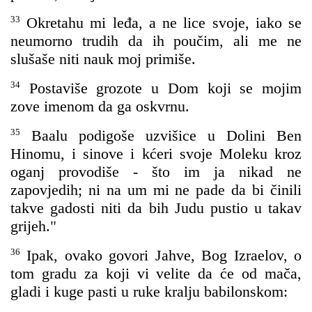
33
Okretahu mi leđa, a ne lice svoje, iako se
neumorno trudih da ih poučim, ali me ne
slušaše niti nauk moj primiše.
34
Postaviše grozote u Dom koji se mojim
zove imenom da ga oskvrnu.
35
Baalu podigoše uzvišice u Dolini Ben
Hinomu, i sinove i kćeri svoje Moleku kroz
oganj provodiše - što im ja nikad ne
zapovjedih; ni na um mi ne pade da bi činili
takve gadosti niti da bih Judu pustio u takav
grijeh."
36
Ipak, ovako govori Jahve, Bog Izraelov, o
tom gradu za koji vi velite da će od mača,
gladi i kuge pasti u ruke kralju babilonskom: