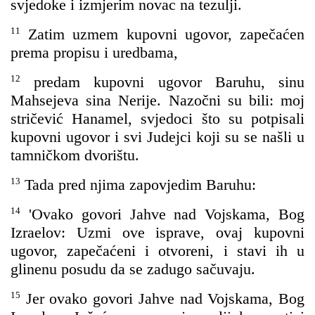
svjedoke i izmjerim novac na tezulji.
11
Zatim uzmem kupovni ugovor, zapečaćen
prema propisu i uredbama,
12
predam kupovni ugovor Baruhu, sinu
Mahsejeva sina Nerije. Nazočni su bili: moj
stričević Hanamel, svjedoci što su potpisali
kupovni ugovor i svi Judejci koji su se našli u
tamničkom dvorištu.
13
Tada pred njima zapovjedim Baruhu:
14
'Ovako govori Jahve nad Vojskama, Bog
Izraelov: Uzmi ove isprave, ovaj kupovni
ugovor, zapečaćeni i otvoreni, i stavi ih u
glinenu posudu da se zadugo sačuvaju.
15
Jer ovako govori Jahve nad Vojskama, Bog