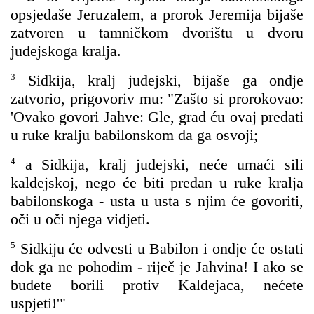
opsjedaše Jeruzalem, a prorok Jeremija bijaše
zatvoren u tamničkom dvorištu u dvoru
judejskoga kralja.
3
Sidkija, kralj judejski, bijaše ga ondje
zatvorio, prigovoriv mu: "Zašto si prorokovao:
'Ovako govori Jahve: Gle, grad ću ovaj predati
u ruke kralju babilonskom da ga osvoji;
4
a Sidkija, kralj judejski, neće umaći sili
kaldejskoj, nego će biti predan u ruke kralja
babilonskoga - usta u usta s njim će govoriti,
oči u oči njega vidjeti.
5
Sidkiju će odvesti u Babilon i ondje će ostati
dok ga ne pohodim - riječ je Jahvina! I ako se
budete borili protiv Kaldejaca, nećete
uspjeti!'"