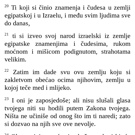
20
Ti koji si činio znamenja i čudesa u zemlji
egipatskoj i u Izraelu, i među svim ljudima sve
do danas,
21
ti si izveo svoj narod izraelski iz zemlje
egipatske znamenjima i čudesima, rukom
moćnom i mišicom podignutom, strahotama
velikim.
22
Zatim im dade svu ovu zemlju koju si
zakletvom obećao ocima njihovim, zemlju u
kojoj teče med i mlijeko.
23
I oni je zaposjedoše; ali nisu slušali glasa
tvojega niti su hodili putem Zakona tvojega.
Ništa ne učiniše od onog što im ti naredi; zato
si dozvao na njih sve ove nevolje.
24