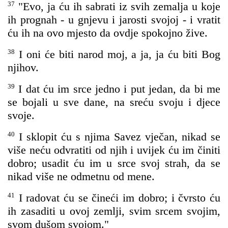
37
"Evo, ja ću ih sabrati iz svih zemalja u koje
ih prognah - u gnjevu i jarosti svojoj - i vratit
ću ih na ovo mjesto da ovdje spokojno žive.
38
I oni će biti narod moj, a ja, ja ću biti Bog
njihov.
39
I dat ću im srce jedno i put jedan, da bi me
se bojali u sve dane, na sreću svoju i djece
svoje.
40
I sklopit ću s njima Savez vječan, nikad se
više neću odvratiti od njih i uvijek ću im činiti
dobro; usadit ću im u srce svoj strah, da se
nikad više ne odmetnu od mene.
41
I radovat ću se čineći im dobro; i čvrsto ću
ih zasaditi u ovoj zemlji, svim srcem svojim,
svom dušom svojom."