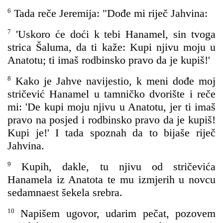
6
Tada reče Jeremija: "Dođe mi riječ Jahvina:
7
'Uskoro će doći k tebi Hanamel, sin tvoga
strica Šaluma, da ti kaže: Kupi njivu moju u
Anatotu; ti imaš rodbinsko pravo da je kupiš!'
8
Kako je Jahve navijestio, k meni dođe moj
stričević Hanamel u tamničko dvorište i reče
mi: 'De kupi moju njivu u Anatotu, jer ti imaš
pravo na posjed i rodbinsko pravo da je kupiš!
Kupi je!' I tada spoznah da to bijaše riječ
Jahvina.
9
Kupih, dakle, tu njivu od stričevića
Hanamela iz Anatota te mu izmjerih u novcu
sedamnaest šekela srebra.
10
Napišem ugovor, udarim pečat, pozovem