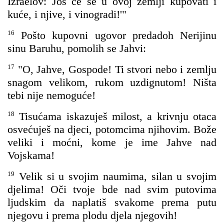
Izraelov: Još će se u ovoj zemlji kupovati i
kuće, i njive, i vinogradi!'"
16
Pošto kupovni ugovor predadoh Nerijinu
sinu Baruhu, pomolih se Jahvi:
17
"O, Jahve, Gospode! Ti stvori nebo i zemlju
snagom velikom, rukom uzdignutom! Ništa
tebi nije nemoguće!
18
Tisućama iskazuješ milost, a krivnju otaca
osvećuješ na djeci, potomcima njihovim. Bože
veliki i moćni, kome je ime Jahve nad
Vojskama!
19
Velik si u svojim naumima, silan u svojim
djelima! Oči tvoje bde nad svim putovima
ljudskim da naplatiš svakome prema putu
njegovu i prema plodu djela njegovih!