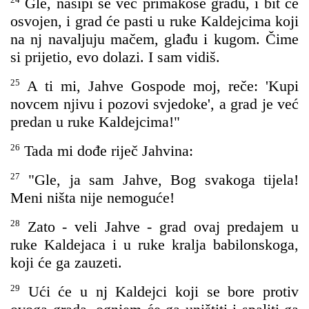
Gle, nasipi se već primakoše gradu, i bit će
osvojen, i grad će pasti u ruke Kaldejcima koji
na nj navaljuju mačem, glađu i kugom. Čime
si prijetio, evo dolazi. I sam vidiš.
25
A ti mi, Jahve Gospode moj, reče: 'Kupi
novcem njivu i pozovi svjedoke', a grad je već
predan u ruke Kaldejcima!"
26
Tada mi dođe riječ Jahvina:
27
"Gle, ja sam Jahve, Bog svakoga tijela!
Meni ništa nije nemoguće!
28
Zato - veli Jahve - grad ovaj predajem u
ruke Kaldejaca i u ruke kralja babilonskoga,
koji će ga zauzeti.
29
Ući će u nj Kaldejci koji se bore protiv